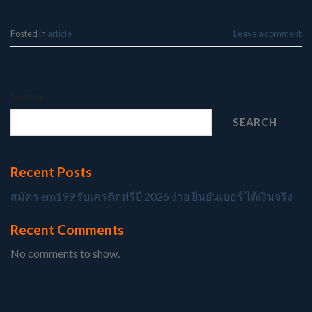
Posted in
article
Leave a comment
Search
SEARCH
Recent Posts
สมัคร em199 รับเครดิตฟรีปี 2026 ง่าย ยืนยันเบอร์ ได้เงินจริง
Recent Comments
No comments to show.