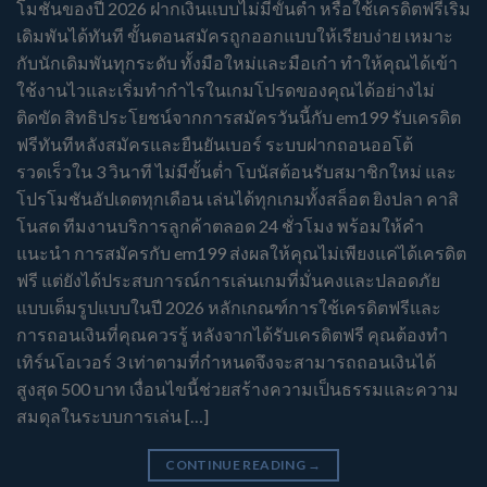
โมชั่นของปี 2026 ฝากเงินแบบไม่มีขั้นต่ำ หรือใช้เครดิตฟรีเริ่ม
เดิมพันได้ทันที ขั้นตอนสมัครถูกออกแบบให้เรียบง่าย เหมาะ
กับนักเดิมพันทุกระดับ ทั้งมือใหม่และมือเก๋า ทำให้คุณได้เข้า
ใช้งานไวและเริ่มทำกำไรในเกมโปรดของคุณได้อย่างไม่
ติดขัด สิทธิประโยชน์จากการสมัครวันนี้กับ em199 รับเครดิต
ฟรีทันทีหลังสมัครและยืนยันเบอร์ ระบบฝากถอนออโต้
รวดเร็วใน 3 วินาที ไม่มีขั้นต่ำ โบนัสต้อนรับสมาชิกใหม่ และ
โปรโมชันอัปเดตทุกเดือน เล่นได้ทุกเกมทั้งสล็อต ยิงปลา คาสิ
โนสด ทีมงานบริการลูกค้าตลอด 24 ชั่วโมง พร้อมให้คำ
แนะนำ การสมัครกับ em199 ส่งผลให้คุณไม่เพียงแค่ได้เครดิต
ฟรี แต่ยังได้ประสบการณ์การเล่นเกมที่มั่นคงและปลอดภัย
แบบเต็มรูปแบบในปี 2026 หลักเกณฑ์การใช้เครดิตฟรีและ
การถอนเงินที่คุณควรรู้ หลังจากได้รับเครดิตฟรี คุณต้องทำ
เทิร์นโอเวอร์ 3 เท่าตามที่กำหนดจึงจะสามารถถอนเงินได้
สูงสุด 500 บาท เงื่อนไขนี้ช่วยสร้างความเป็นธรรมและความ
สมดุลในระบบการเล่น […]
CONTINUE READING
→