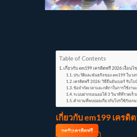
Table of Contents
เกี่ยวกับ em199 เครดิตฟรี 2026 เงื่อน
ประวัติและพันธกิจของ em199 ในวง
เครดิตฟรี 2026: วิธียืนยันเบอร์ รับโบ
ข้อจำกัดเวลาและกติกาในการใช้งานเ
ระบบฝากถอนออโต้ 3 วินาทีที่รวดเร
คำถามที่พบบ่อยเกี่ยวกับโปรใช้กับเกม 
เกี่ยวกับ em199 เครดิต
กดรับเครดิตฟรี