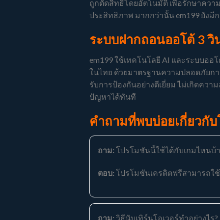
ถูกตัดสิทธิ์โดยอัตโนมัติ เพื่อรักษาคว
ประสิทธิภาพ มากกว่านั้น em199 ยังม
ระบบฝากถอนออโต้ 3 วิน
em199 ใช้เทคโนโลยี AI และระบบออโต้
ในไทย ด้วยมาตรฐานความปลอดภัยการเข้
รับการป้องกันอย่างดีเยี่ยม ไม่เกิดคว
ปัญหาได้ทันที
คำถามที่พบบ่อยเกี่ยวกับ
ถาม:
โปรโมชันนี้ใช้ได้กับเกมไหนบ้
ตอบ:
โปรโมชันเครดิตฟรีสามารถใช้
ถาม:
วิธีนับเทิร์นโอเวอร์ทำอย่างไร?