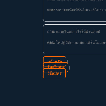
ตอบ:
ระบบจะนับเทิร์นโอเวอร์โดยร
ถาม:
ถอนเงินอย่างไรให้ผ่านง่าย?
ตอบ:
ให้ปฏิบัติตามกติกาเทิร์นโอเวอ
หน้าหลัก
|
โปรโมชั่น
|
วิธีสมัคร